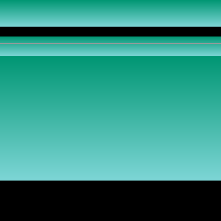
реальные деньги.