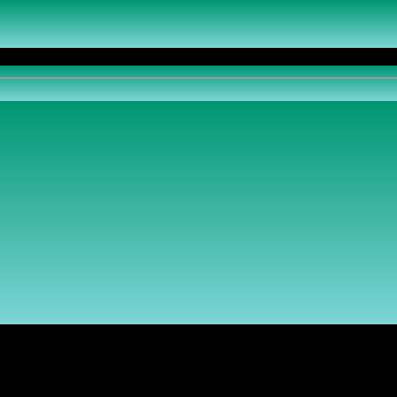
реальные деньги.