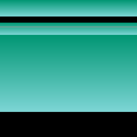
реальные деньги.