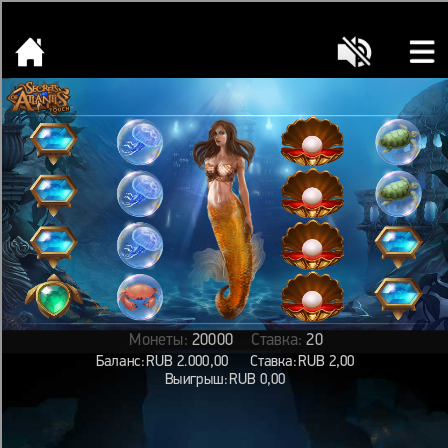
[object HTMLMetaElement]
пополнить счет