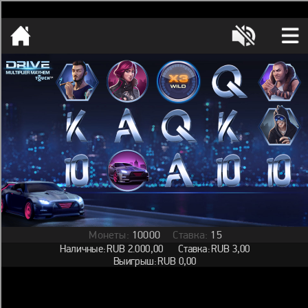
[object HTMLMetaElement]
пополнить счет