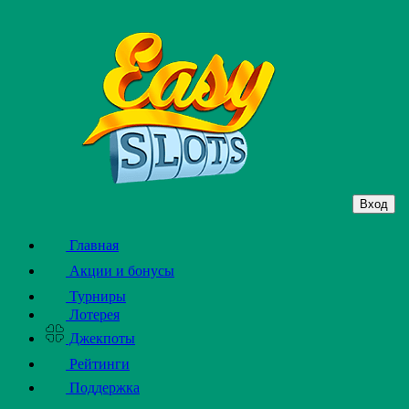
Вход
Главная
Акции и бонусы
Турниры
Лотерея
Джекпоты
Рейтинги
Поддержка